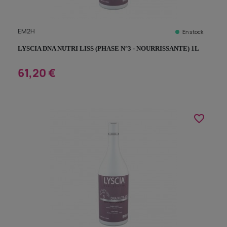
EM2H
En stock
LYSCIA DNA NUTRI LISS (PHASE N°3 - NOURRISSANTE) 1L
61,20 €
favorite_border