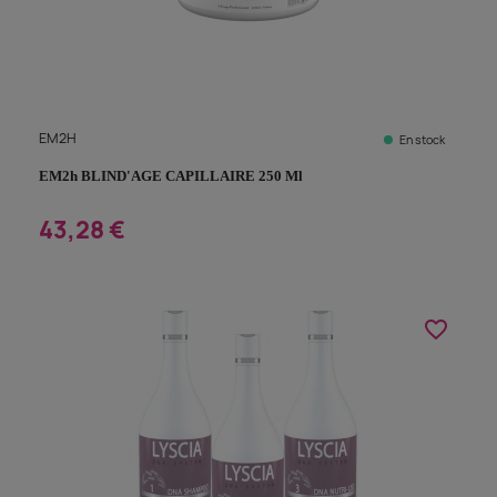
EM2H
En stock
EM2h BLIND'AGE CAPILLAIRE 250 Ml
43,28 €
favorite_border