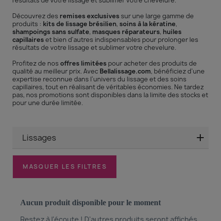
résultats de votre lissage et sublimer votre chevelure.
Découvrez des
remises exclusives
sur une large gamme de
produits :
kits de lissage brésilien
,
soins à la kératine
,
shampoings sans sulfate
,
masques réparateurs
,
huiles
capillaires
et bien d'autres indispensables pour prolonger les
résultats de votre lissage et sublimer votre chevelure.
Profitez de nos
offres limitées
pour acheter des produits de
qualité au meilleur prix. Avec
Bellalissage.com
, bénéficiez d'une
expertise reconnue dans l'univers du lissage et des soins
capillaires, tout en réalisant de véritables économies. Ne tardez
pas, nos promotions sont disponibles dans la limite des stocks et
pour une durée limitée.
Lissages
MASQUER LES FILTRES
Aucun produit disponible pour le moment
Restez à l'écoute ! D'autres produits seront affichés