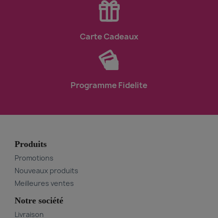
En plus de fournir des produits de haute qualité, Bellaliss
conçues pour les professionnels souhaitant maîtriser les 
passionnés, ces sessions sont l'occasion idéale de dével
une ambiance conviviale.
Carte Cadeaux
Chez
Bellalissage
, notre mission est de vous fournir non 
pleine santé. Venez découvrir notre boutique en ligne et
ACCÈS COMPTE
Programme Fidelite
Produits
Promotions
Nouveaux produits
Meilleures ventes
Notre société
Livraison