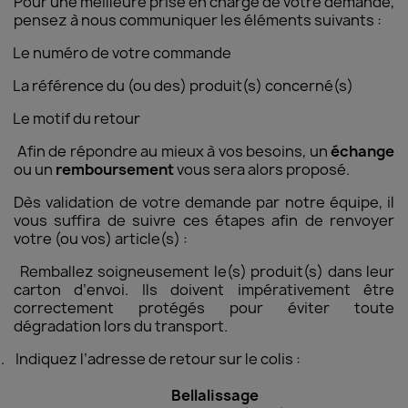
Pour une meilleure prise en charge de votre demande,
pensez à nous communiquer les éléments suivants :
Le numéro de votre commande
La référence du (ou des) produit(s) concerné(s)
Le motif du retour
Afin de répondre au mieux à vos besoins, un
échange
ou un
remboursement
vous sera alors proposé.
Dès validation de votre demande par notre équipe, il
vous suffira de suivre ces étapes afin de renvoyer
votre (ou vos) article(s) :
.
Remballez soigneusement le(s) produit(s) dans leur
carton d’envoi. Ils doivent impérativement être
correctement protégés pour éviter toute
dégradation lors du transport.
.
Indiquez l’adresse de retour sur le colis :
Bellalissage