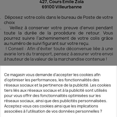
427, Cours Emile Zola
69100 Villeurbanne
.
Déposez votre colis dans le bureau de Poste de votre
choix
.
Veillez à conserver votre preuve d’envoi pendant
toute la durée de la procédure de retour. Vous
pourrez suivre l’acheminement de votre colis grâce
au numéro de suivi figurant sur votre reçu.
 Conseil : Afin d’éviter toute déconvenue liée à une
avarie lors du transport, pensez à assurer votre envoi
à hauteur de la valeur de la marchandise contenue !
Une fois votre colis réceptionné par notre équipe,
vous serez averti(e) par mail.
Ce magasin vous demande d'accepter les cookies afin
Votre remboursement ou votre échange sera alors
d'optimiser les performances, les fonctionnalités des
traité dans les
meilleurs délais
.
réseaux sociaux et la pertinence de la publicité. Les cookies
tiers liés aux réseaux sociaux et à la publicité sont utilisés
pour vous offrir des fonctionnalités optimisées sur les
J’ai bien reçu ma commande mais le colis est
réseaux sociaux, ainsi que des publicités personnalisées.
détérioré. Que faire ?
Acceptez-vous ces cookies ainsi que les implications
associées à l'utilisation de vos données personnelles ?
Si, malgré toutes les précautions prises pour